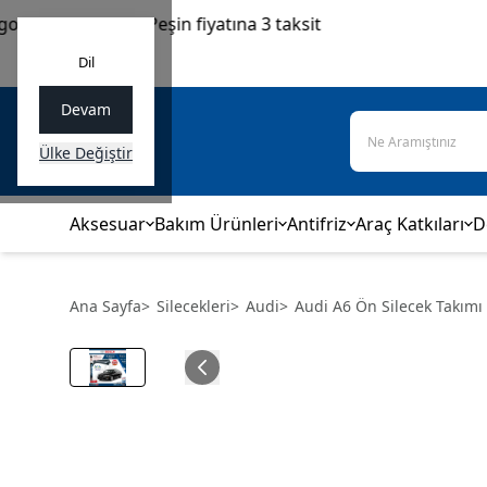
üvencesi • 💳 Peşin fiyatına 3 taksit
Dil
Devam
Ülke Değiştir
Aksesuar
Bakım Ürünleri
Antifriz
Araç Katkıları
D
Ana Sayfa
>
Silecekleri
>
Audi
>
Audi A6 Ön Silecek Takımı