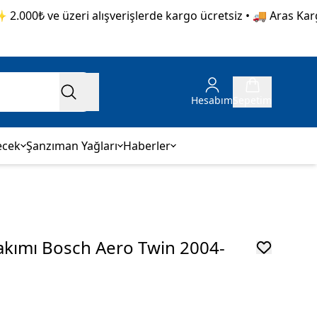
000₺ ve üzeri alışverişlerde kargo ücretsiz • 🚚 Aras Kargo g
Hesabım
Sepetim
ecek
Şanzıman Yağları
Haberler
Takımı Bosch Aero Twin 2004-