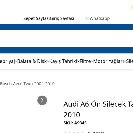
✨ 2.
Sepet Sayfası
Giriş Sayfası
Whatsapp
ebriyaj
Balata & Disk
Kayış Tahriki
Filtre
Motor Yağları
Sil
 Bosch Aero Twin 2004-2010
Audi A6 Ön Silecek 
2010
SKU
:
A934S