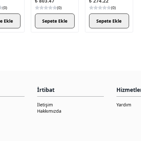
₺ 803.47
₺ 274.22
(
0
)
(
0
)
(
0
)
e Ekle
Sepete Ekle
Sepete Ekle
İrtibat
Hizmetle
İletişim
Yardım
Hakkımızda