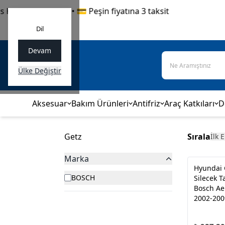
Kargo güvencesi • 💳 Peşin fiyatına 3 taksit
Dil
Devam
Ülke Değiştir
Aksesuar
Bakım Ürünleri
Antifriz
Araç Katkıları
D
Getz
Sırala
İlk 
Marka
Hyundai 
BOSCH
Silecek T
Bosch Ae
2002-200