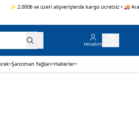
✨ 2.000₺ ve üzeri alışverişlerde kargo ücretsiz • 🚚 Aras 
Hesabım
Sepetim
ecek
Şanzıman Yağları
Haberler