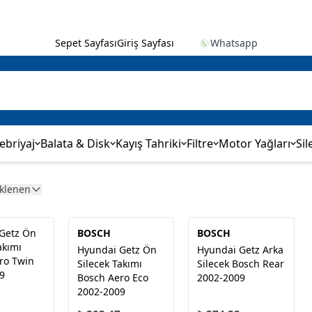
Sepet Sayfası
Giriş Sayfası
Whatsapp
ebriyaj
Balata & Disk
Kayış Tahriki
Filtre
Motor Yağları
Sil
Eklenen
Getz Ön
BOSCH
BOSCH
akımı
Hyundai Getz Ön
Hyundai Getz Arka
ro Twin
Silecek Takımı
Silecek Bosch Rear
9
Bosch Aero Eco
2002-2009
2002-2009