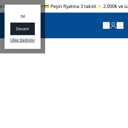
s Kargo güvencesi • 💳 Peşin fiyatına 3 taksit
✨ 2.000₺ ve üze
Dil
Devam
Ülke Değiştir