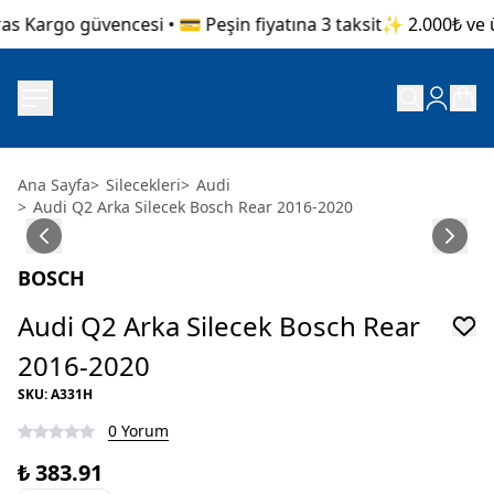
s Kargo güvencesi • 💳 Peşin fiyatına 3 taksit
✨ 2.000₺ ve üz
Ana Sayfa
>
Silecekleri
>
Audi
>
Audi Q2 Arka Silecek Bosch Rear 2016-2020
BOSCH
Audi Q2 Arka Silecek Bosch Rear
2016-2020
SKU
:
A331H
0 Yorum
₺ 383.91