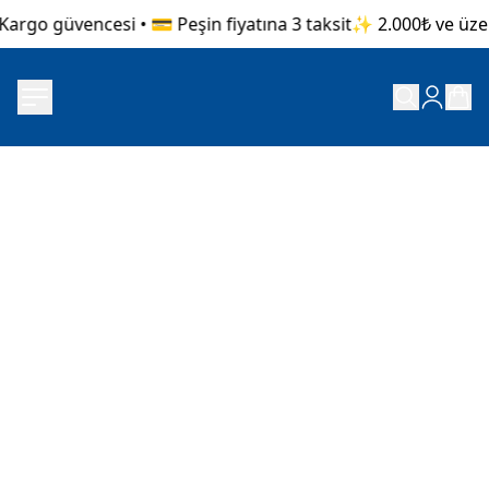
argo güvencesi • 💳 Peşin fiyatına 3 taksit
✨ 2.000₺ ve üzeri