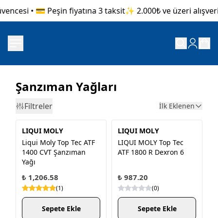
cesi • 💳 Peşin fiyatına 3 taksit
✨ 2.000₺ ve üzeri alışverişl
Şanzıman Yağları
Filtreler
İlk Eklenen
LIQUI MOLY
LIQUI MOLY
Liqui Moly Top Tec ATF
LIQUI MOLY Top Tec
1400 CVT Şanzıman
ATF 1800 R Dexron 6
Yağı
₺ 1,206.58
₺ 987.20
(
1
)
(
0
)
Sepete Ekle
Sepete Ekle