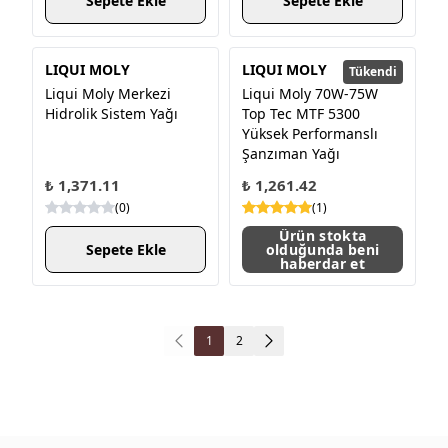
Sepete Ekle
Sepete Ekle
LIQUI MOLY
LIQUI MOLY
Tükendi
Liqui Moly Merkezi
Liqui Moly 70W-75W
Hidrolik Sistem Yağı
Top Tec MTF 5300
Yüksek Performanslı
Şanzıman Yağı
₺ 1,371.11
₺ 1,261.42
(
0
)
(
1
)
Ürün stokta
Sepete Ekle
olduğunda beni
haberdar et
1
2