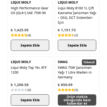
LIQUI MOLY
LIQUI MOLY
High Perform­ance Gear
Liqui Moly 8100 1L Çift
Oil (GL4+) SAE 75W-90
Kavrama Şanzıman Yağı
– DSG, DCT Sistemleri
İçin
₺ 1,425.95
₺ 1,151.73
(
4
)
(
2
)
Sepete Ekle
Sepete Ekle
LIQUI MOLY
SWAG
Tükendi
Liqui Moly Top Tec ATF
SWAG 75W Şanzıman
1200
Yağı 1 Litre Maden in
Germany
₺ 1,206.58
₺ 850.09
(
0
)
(
5
)
Ürün stokta
Sepete Ekle
olduğunda beni
haberdar et