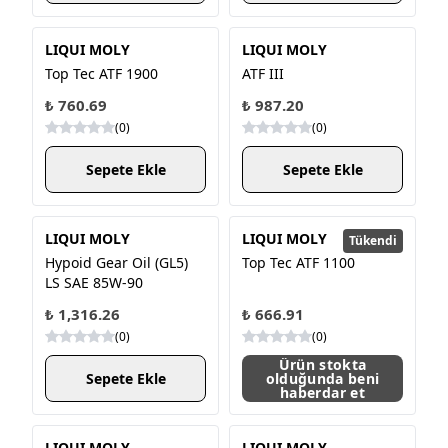
LIQUI MOLY
LIQUI MOLY
Top Tec ATF 1900
ATF III
₺ 760.69
₺ 987.20
(
0
)
(
0
)
Sepete Ekle
Sepete Ekle
LIQUI MOLY
LIQUI MOLY
Tükendi
Hypoid Gear Oil (GL5)
Top Tec ATF 1100
LS SAE 85W-90
₺ 1,316.26
₺ 666.91
(
0
)
(
0
)
Ürün stokta
Sepete Ekle
olduğunda beni
haberdar et
LIQUI MOLY
LIQUI MOLY