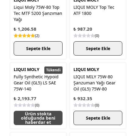
Liqui Moly 75W-80 Top
LIQUI MOLY Top Tec
Tec MTF 5200 Şanzıman
ATF 1800
Yağı
₺ 1,206.58
₺ 987.20
(
2
)
(
0
)
Sepete Ekle
Sepete Ekle
LIQUI MOLY
LIQUI MOLY
Tükendi
Fully Synthetic Hypoid
LIQUI MILY 75W-80
Gear Oil (GL5) LS SAE
Şanzuman Yağı Gear
75W-140
Oil (GL5) 75W-80
₺ 2,193.77
₺ 932.35
(
0
)
(
0
)
Ürün stokta
olduğunda beni
Sepete Ekle
haberdar et