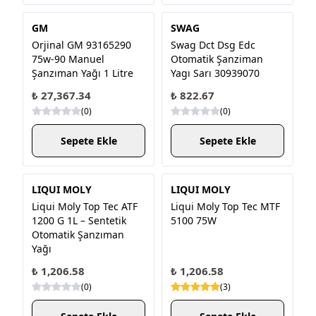
GM
SWAG
Orjinal GM 93165290
Swag Dct Dsg Edc
75w-90 Manuel
Otomatik Şanziman
Şanzıman Yağı 1 Litre
Yagı Sarı 30939070
₺ 27,367.34
₺ 822.67
(
0
)
(
0
)
Sepete Ekle
Sepete Ekle
LIQUI MOLY
LIQUI MOLY
Liqui Moly Top Tec ATF
Liqui Moly Top Tec MTF
1200 G 1L – Sentetik
5100 75W
Otomatik Şanzıman
Yağı
₺ 1,206.58
₺ 1,206.58
(
0
)
(
3
)