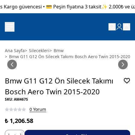
 Kargo güvencesi • 💳 Peşin fiyatına 3 taksit
✨ 2.000₺ ve üze
Ana Sayfa
>
Silecekleri
>
Bmw
>
Bmw G11 G12 Ön Silecek Takımı Bosch Aero Twin 2015-2020
Bmw G11 G12 Ön Silecek Takımı
Bosch Aero Twin 2015-2020
SKU
:
AM467S
0 Yorum
₺ 1,206.58