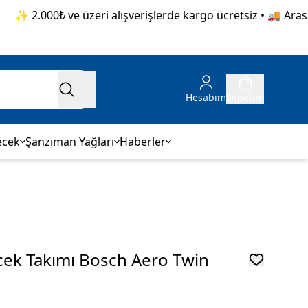
✨ 2.000₺ ve üzeri alışverişlerde kargo ücretsiz • 🚚 Aras Ka
Hesabım
Sepetim
ecek
Şanzıman Yağları
Haberler
ek Takımı Bosch Aero Twin