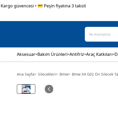
rgo güvencesi • 💳 Peşin fiyatına 3 taksit
Aksesuar
Bakım Ürünleri
Antifriz
Araç Katkıları
D
Ana Sayfa
>
Silecekleri
>
Bmw
>
Bmw X4 G02 Ön Silecek Ta