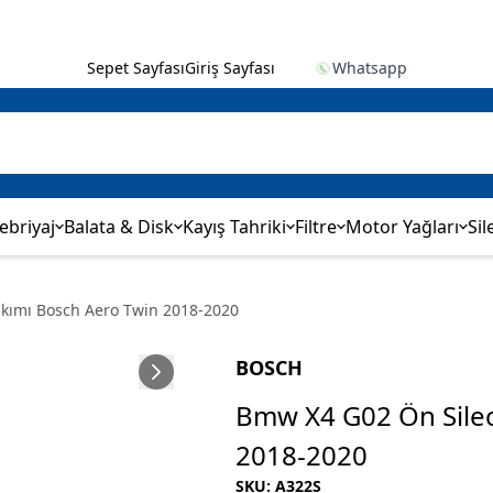
Sepet Sayfası
Giriş Sayfası
Whatsapp
ebriyaj
Balata & Disk
Kayış Tahriki
Filtre
Motor Yağları
Sil
kımı Bosch Aero Twin 2018-2020
BOSCH
Bmw X4 G02 Ön Silec
2018-2020
SKU
:
A322S