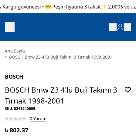
 Kargo güvencesi • 💳 Peşin fiyatına 3 taksit
✨ 2.000₺ ve üzer
Ana Sayfa
>
BOSCH Bmw Z3 4'lü Buji Takımı 3 Tırnak 1998-2001
BOSCH
BOSCH Bmw Z3 4'lü Buji Takımı 3
Tırnak 1998-2001
SKU
:
0241240609
0 Yorum
₺ 802.37