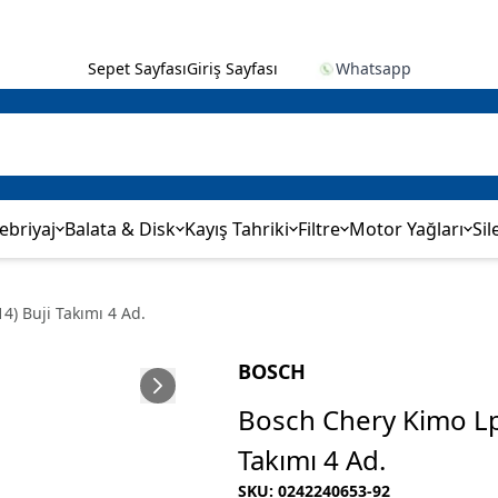
Sepet Sayfası
Giriş Sayfası
Whatsapp
ebriyaj
Balata & Disk
Kayış Tahriki
Filtre
Motor Yağları
Sil
4) Buji Takımı 4 Ad.
BOSCH
Bosch Chery Kimo Lpg
Takımı 4 Ad.
SKU
:
0242240653-92