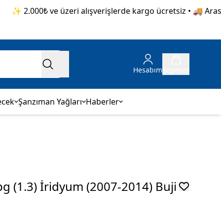
✨ 2.000₺ ve üzeri alışverişlerde kargo ücretsiz • 🚚 Aras Kar
Hesabım
Sepetim
ecek
Şanzıman Yağları
Haberler
 (1.3) İridyum (2007-2014) Buji