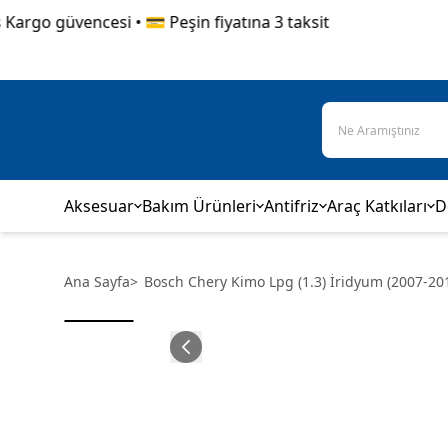
go güvencesi • 💳 Peşin fiyatına 3 taksit
Aksesuar
Bakım Ürünleri
Antifriz
Araç Katkıları
D
Ana Sayfa
>
Bosch Chery Kimo Lpg (1.3) İridyum (2007-201