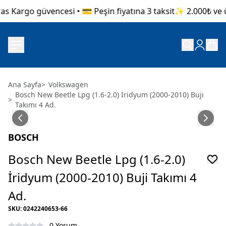
s Kargo güvencesi • 💳 Peşin fiyatına 3 taksit
✨ 2.000₺ ve üz
Ana Sayfa
>
Volkswagen
Bosch New Beetle Lpg (1.6-2.0) İridyum (2000-2010) Buji
>
Takımı 4 Ad.
BOSCH
Bosch New Beetle Lpg (1.6-2.0)
İridyum (2000-2010) Buji Takımı 4
Ad.
SKU
:
0242240653-66
0 Yorum