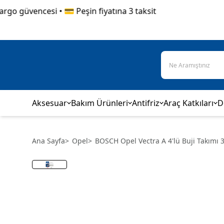
 güvencesi • 💳 Peşin fiyatına 3 taksit
Aksesuar
Bakım Ürünleri
Antifriz
Araç Katkıları
D
Ana Sayfa
>
Opel
>
BOSCH Opel Vectra A 4'lü Buji Takımı 