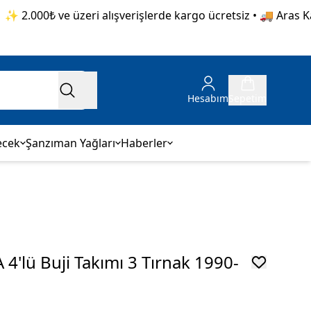
2.000₺ ve üzeri alışverişlerde kargo ücretsiz • 🚚 Aras Kargo
Hesabım
Sepetim
ecek
Şanzıman Yağları
Haberler
4'lü Buji Takımı 3 Tırnak 1990-