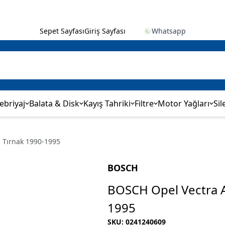
✨ 
Sepet Sayfası
Giriş Sayfası
Whatsapp
ebriyaj
Balata & Disk
Kayış Tahriki
Filtre
Motor Yağları
Sil
3 Tırnak 1990-1995
BOSCH
BOSCH Opel Vectra A 
1995
SKU
:
0241240609