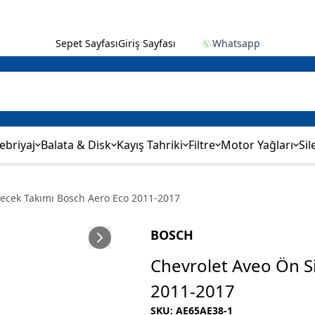
Sepet Sayfası
Giriş Sayfası
Whatsapp
ebriyaj
Balata & Disk
Kayış Tahriki
Filtre
Motor Yağları
Sil
lecek Takımı Bosch Aero Eco 2011-2017
BOSCH
Chevrolet Aveo Ön S
2011-2017
SKU
:
AE65AE38-1