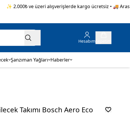
✨ 2.000₺ ve üzeri alışverişlerde kargo ücretsiz • 🚚 Aras Ka
Hesabım
Sepetim
ecek
Şanzıman Yağları
Haberler
ilecek Takımı Bosch Aero Eco