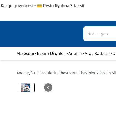
rgo güvencesi • 💳 Peşin fiyatına 3 taksit
Aksesuar
Bakım Ürünleri
Antifriz
Araç Katkıları
D
Ana Sayfa
>
Silecekleri
>
Chevrolet
>
Chevrolet Aveo Ön Si