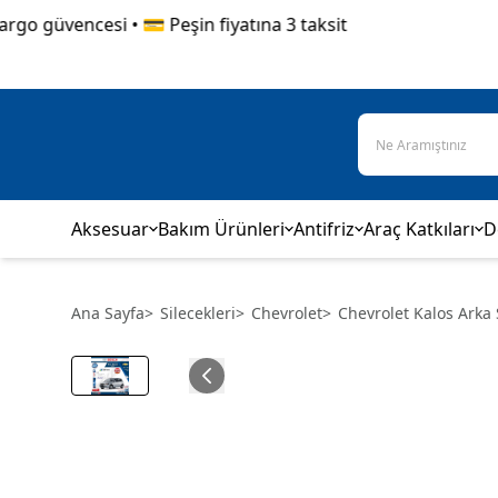
o güvencesi • 💳 Peşin fiyatına 3 taksit
Aksesuar
Bakım Ürünleri
Antifriz
Araç Katkıları
D
Ana Sayfa
>
Silecekleri
>
Chevrolet
>
Chevrolet Kalos Arka