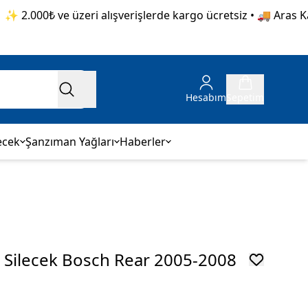
2.000₺ ve üzeri alışverişlerde kargo ücretsiz • 🚚 Aras Karg
Hesabım
Sepetim
ecek
Şanzıman Yağları
Haberler
a Silecek Bosch Rear 2005-2008