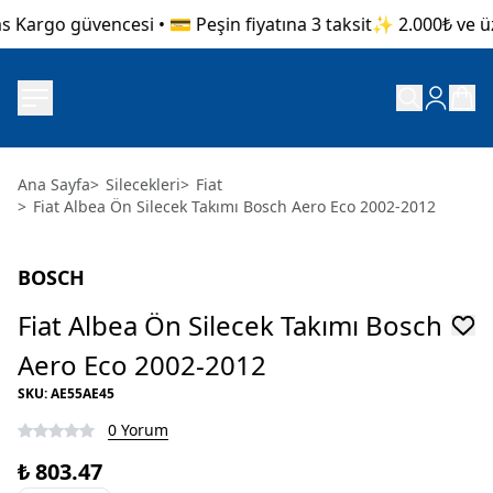
 Kargo güvencesi • 💳 Peşin fiyatına 3 taksit
✨ 2.000₺ ve üze
Ana Sayfa
>
Silecekleri
>
Fiat
>
Fiat Albea Ön Silecek Takımı Bosch Aero Eco 2002-2012
BOSCH
Fiat Albea Ön Silecek Takımı Bosch
Aero Eco 2002-2012
SKU
:
AE55AE45
0 Yorum
₺ 803.47