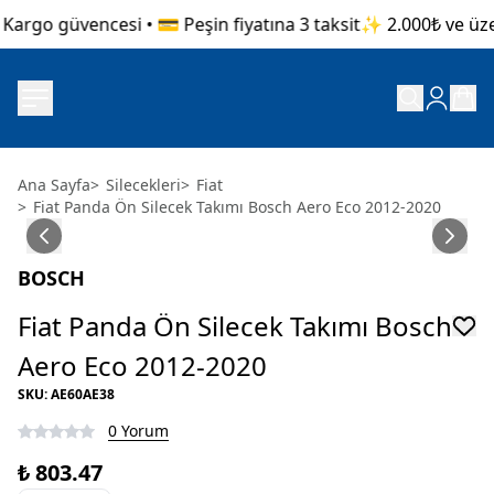
argo güvencesi • 💳 Peşin fiyatına 3 taksit
✨ 2.000₺ ve üzeri
Ana Sayfa
>
Silecekleri
>
Fiat
>
Fiat Panda Ön Silecek Takımı Bosch Aero Eco 2012-2020
BOSCH
Fiat Panda Ön Silecek Takımı Bosch
Aero Eco 2012-2020
SKU
:
AE60AE38
0 Yorum
₺ 803.47