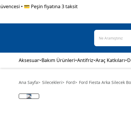
si • 💳 Peşin fiyatına 3 taksit
Aksesuar
Bakım Ürünleri
Antifriz
Araç Katkıları
D
Ana Sayfa
>
Silecekleri
>
Ford
>
Ford Fiesta Arka Silecek 