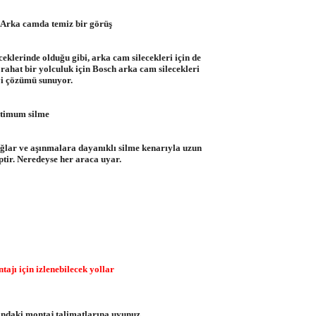
 Arka camda temiz bir görüş
eklerinde olduğu gibi, arka cam silecekleri için de
 rahat bir yolculuk için Bosch arka cam silecekleri
iyi çözümü sunuyor.
timum silme
 sağlar ve aşınmalara dayanıklı silme kenarıyla uzun
tir. Neredeyse her araca uyar.
tajı için izlenebilecek yollar
ındaki montaj talimatlarına uyunuz.