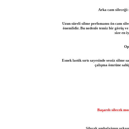
Arka cam sileceği:
Uzun süreli silme perfomansı ön cam silec
önemlidir. Bu nedenle temiz bir görüş ve
size en 
Op
Esnek lastik sırtı sayesinde sessiz silme
çalışma ömrüne sahip
Başarılı silecek mon
Silecek ambalajının arkas