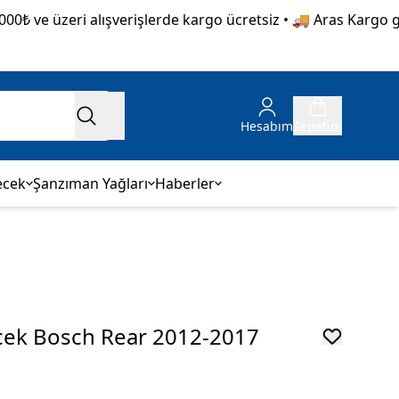
e üzeri alışverişlerde kargo ücretsiz • 🚚 Aras Kargo güvence
Hesabım
Sepetim
ecek
Şanzıman Yağları
Haberler
ecek Bosch Rear 2012-2017