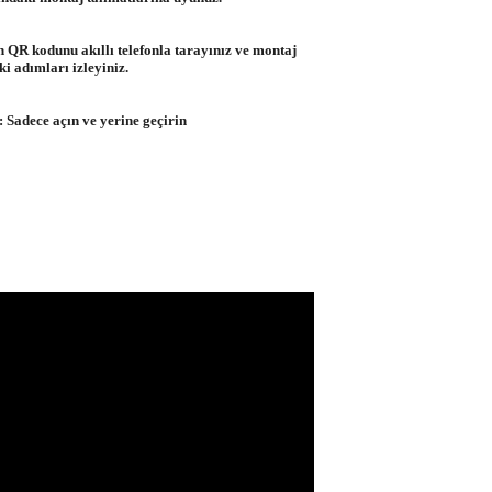
n QR kodunu akıllı telefonla tarayınız ve montaj
i adımları izleyiniz.
: Sadece açın ve yerine geçirin