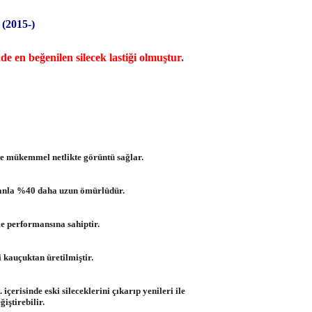
(2015-)
e en beğenilen silecek lastiği olmuştur.
e mükemmel netlikte görüntü sağlar.
oranla %40 daha uzun ömürlüdür.
me performansına sahiptir.
i kauçuktan üretilmiştir.
 içerisinde eski sileceklerini çıkarıp yenileri ile
ğiştirebilir.