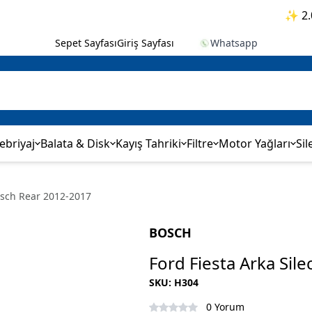
✨ 2.000₺ v
Sepet Sayfası
Giriş Sayfası
Whatsapp
ebriyaj
Balata & Disk
Kayış Tahriki
Filtre
Motor Yağları
Sil
Bosch Rear 2012-2017
BOSCH
Ford Fiesta Arka Sil
SKU
:
H304
0 Yorum