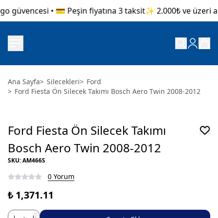
o güvencesi • 💳 Peşin fiyatına 3 taksit
✨ 2.000₺ ve üzeri alı
Ana Sayfa
>
Silecekleri
>
Ford
>
Ford Fiesta Ön Silecek Takımı Bosch Aero Twin 2008-2012
Ford Fiesta Ön Silecek Takımı
Bosch Aero Twin 2008-2012
SKU
:
AM466S
0 Yorum
₺ 1,371.11