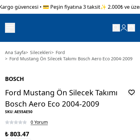
argo güvencesi • 💳 Peşin fiyatına 3 taksit
✨ 2.000₺ ve üzeri 
Ana Sayfa
>
Silecekleri
>
Ford
>
Ford Mustang Ön Silecek Takımı Bosch Aero Eco 2004-2009
BOSCH
Ford Mustang Ön Silecek Takımı
Bosch Aero Eco 2004-2009
SKU
:
AE55AE50
0 Yorum
₺ 803.47