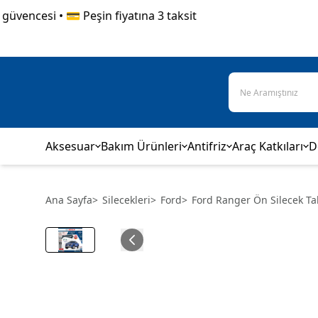
encesi • 💳 Peşin fiyatına 3 taksit
Aksesuar
Bakım Ürünleri
Antifriz
Araç Katkıları
D
Ana Sayfa
>
Silecekleri
>
Ford
>
Ford Ranger Ön Silecek Ta