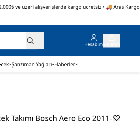
₺ ve üzeri alışverişlerde kargo ücretsiz • 🚚 Aras Kargo güv
Hesabım
Sepetim
ecek
Şanzıman Yağları
Haberler
cek Takımı Bosch Aero Eco 2011-