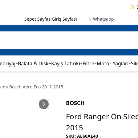
✨ 2.000
Sepet Sayfası
Giriş Sayfası
Whatsapp
ebriyaj
Balata & Disk
Kayış Tahriki
Filtre
Motor Yağları
Sil
kımı Bosch Aero Eco 2011-2015
BOSCH
Ford Ranger Ön Sile
2015
SKU
:
AE60AE40