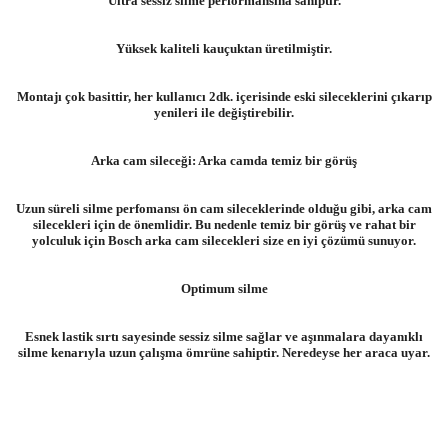
Ultra sessiz silme performansına sahiptir.
Yüksek kaliteli kauçuktan üretilmiştir.
Montajı çok basittir, her kullanıcı 2dk. içerisinde eski sileceklerini çıkarıp
yenileri ile değiştirebilir.
Arka cam sileceği: Arka camda temiz bir görüş
Uzun süreli silme perfomansı ön cam sileceklerinde olduğu gibi, arka cam
silecekleri için de önemlidir. Bu nedenle temiz bir görüş ve rahat bir
yolculuk için Bosch arka cam silecekleri size en iyi çözümü sunuyor.
Optimum silme
Esnek lastik sırtı sayesinde sessiz silme sağlar ve aşınmalara dayanıklı
silme kenarıyla uzun çalışma ömrüne sahiptir. Neredeyse her araca uyar.