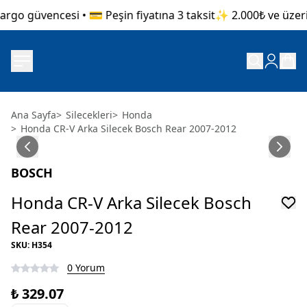
go güvencesi • 💳 Peşin fiyatına 3 taksit
✨ 2.000₺ ve üzeri al
Ana Sayfa
>
Silecekleri
>
Honda
>
Honda CR-V Arka Silecek Bosch Rear 2007-2012
BOSCH
Honda CR-V Arka Silecek Bosch
Rear 2007-2012
SKU
:
H354
0 Yorum
₺ 329.07