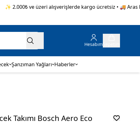
 2.000₺ ve üzeri alışverişlerde kargo ücretsiz • 🚚 Aras Kar
Hesabım
Sepetim
ecek
Şanzıman Yağları
Haberler
ecek Takımı Bosch Aero Eco