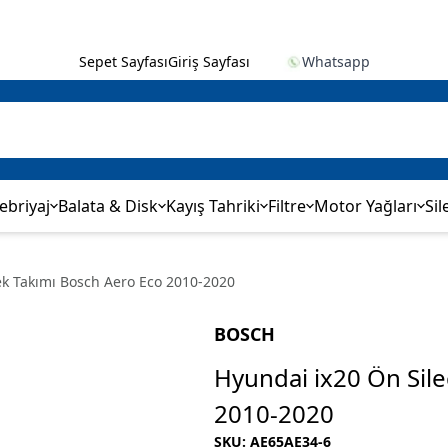
✨
Sepet Sayfası
Giriş Sayfası
Whatsapp
ebriyaj
Balata & Disk
Kayış Tahriki
Filtre
Motor Yağları
Sil
ek Takımı Bosch Aero Eco 2010-2020
BOSCH
Hyundai ix20 Ön Sil
2010-2020
SKU
:
AE65AE34-6