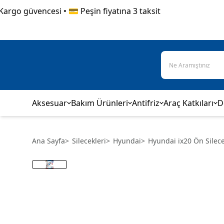
go güvencesi • 💳 Peşin fiyatına 3 taksit
Aksesuar
Bakım Ürünleri
Antifriz
Araç Katkıları
D
Ana Sayfa
>
Silecekleri
>
Hyundai
>
Hyundai ix20 Ön Silec