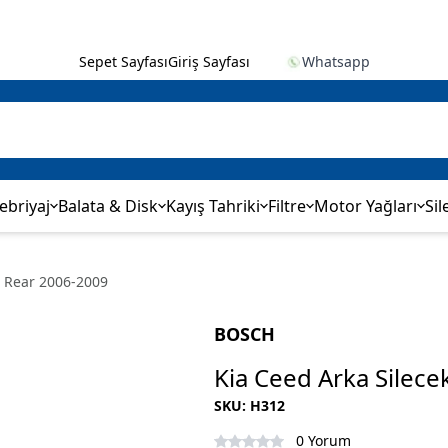
Sepet Sayfası
Giriş Sayfası
Whatsapp
ebriyaj
Balata & Disk
Kayış Tahriki
Filtre
Motor Yağları
Sil
h Rear 2006-2009
BOSCH
Kia Ceed Arka Silec
SKU
:
H312
0 Yorum