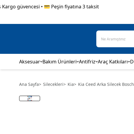
rgo güvencesi • 💳 Peşin fiyatına 3 taksit
Aksesuar
Bakım Ürünleri
Antifriz
Araç Katkıları
D
Ana Sayfa
>
Silecekleri
>
Kia
>
Kia Ceed Arka Silecek Bosc