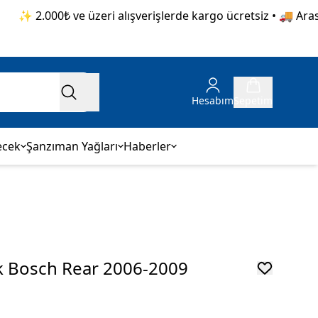
✨ 2.000₺ ve üzeri alışverişlerde kargo ücretsiz • 🚚 Aras Ka
Hesabım
Sepetim
ecek
Şanzıman Yağları
Haberler
ek Bosch Rear 2006-2009