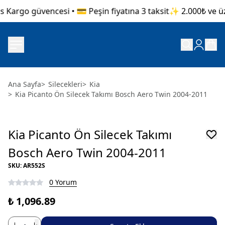
 Kargo güvencesi • 💳 Peşin fiyatına 3 taksit
✨ 2.000₺ ve üze
Ana Sayfa
>
Silecekleri
>
Kia
>
Kia Picanto Ön Silecek Takımı Bosch Aero Twin 2004-2011
Kia Picanto Ön Silecek Takımı
Bosch Aero Twin 2004-2011
SKU
:
AR552S
0 Yorum
₺ 1,096.89