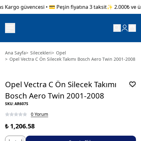
s Kargo güvencesi • 💳 Peşin fiyatına 3 taksit
✨ 2.000₺ ve üze
Ana Sayfa
>
Silecekleri
>
Opel
>
Opel Vectra C Ön Silecek Takımı Bosch Aero Twin 2001-2008
Opel Vectra C Ön Silecek Takımı
Bosch Aero Twin 2001-2008
SKU
:
AR607S
0 Yorum
₺ 1,206.58