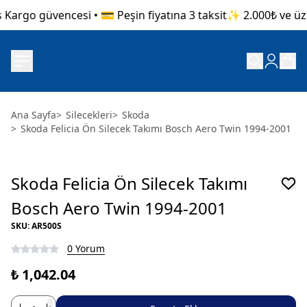
 Kargo güvencesi • 💳 Peşin fiyatına 3 taksit
✨ 2.000₺ ve üzer
Ana Sayfa
>
Silecekleri
>
Skoda
>
Skoda Felicia Ön Silecek Takımı Bosch Aero Twin 1994-2001
Skoda Felicia Ön Silecek Takımı
Bosch Aero Twin 1994-2001
SKU
:
AR500S
0 Yorum
₺ 1,042.04