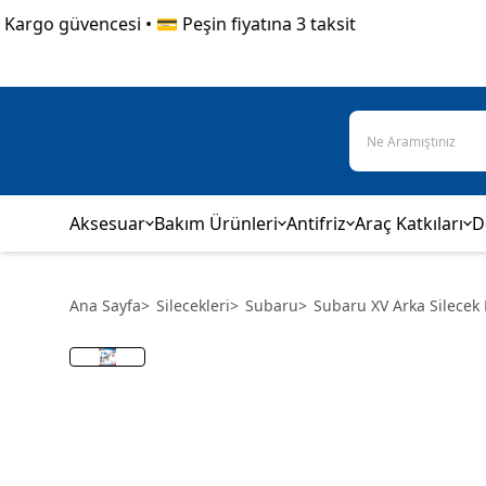
rgo güvencesi • 💳 Peşin fiyatına 3 taksit
Aksesuar
Bakım Ürünleri
Antifriz
Araç Katkıları
D
Ana Sayfa
>
Silecekleri
>
Subaru
>
Subaru XV Arka Silecek