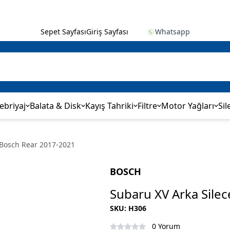
Sepet Sayfası
Giriş Sayfası
Whatsapp
ebriyaj
Balata & Disk
Kayış Tahriki
Filtre
Motor Yağları
Sil
 Bosch Rear 2017-2021
BOSCH
Subaru XV Arka Sile
SKU
:
H306
0 Yorum