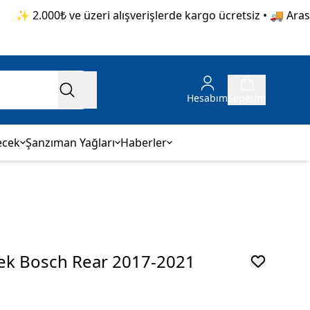
✨ 2.000₺ ve üzeri alışverişlerde kargo ücretsiz • 🚚 Aras Ka
Hesabım
Sepetim
ecek
Şanzıman Yağları
Haberler
cek Bosch Rear 2017-2021