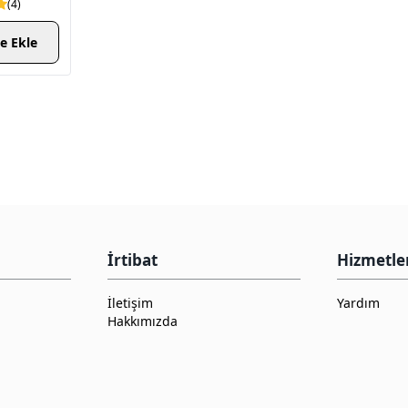
(
4
)
e Ekle
İrtibat
Hizmetle
İletişim
Yardım
Hakkımızda