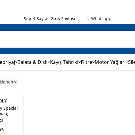
Sepet Sayfası
Giriş Sayfası
Whatsapp
ebriyaj
Balata & Disk
Kayış Tahriki
Filtre
Motor Yağları
Sil
Eklenen
OLY
y Special
W-16
ğı
35