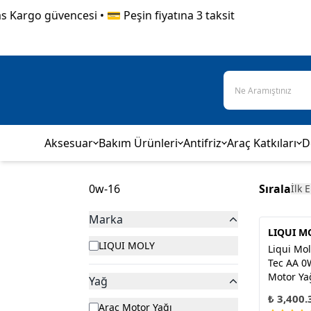
Kargo güvencesi • 💳 Peşin fiyatına 3 taksit
Aksesuar
Bakım Ürünleri
Antifriz
Araç Katkıları
D
0w-16
Sırala
İlk 
Marka
LIQUI M
LIQUI MOLY
Liqui Mol
Tec AA 0
Motor Ya
Yağ
₺ 3,400.
Araç Motor Yağı