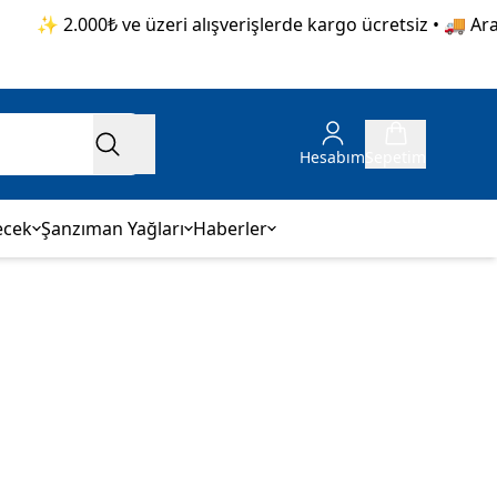
✨ 2.000₺ ve üzeri alışverişlerde kargo ücretsiz • 🚚 Aras 
Hesabım
Sepetim
ecek
Şanzıman Yağları
Haberler