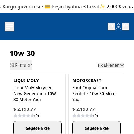
 Kargo güvencesi • 💳 Peşin fiyatına 3 taksit
✨ 2.000₺ ve üzer
10w-30
Filtreler
İlk Eklenen
LIQUI MOLY
MOTORCRAFT
Liqui Moly Molygen
Ford Orijinal Tam
New Gener­a­tion 10W-
Sentetik 10w-30 Motor
30 Motor Yağı
Yağı
₺ 2,193.77
₺ 2,193.77
(
0
)
(
0
)
Sepete Ekle
Sepete Ekle