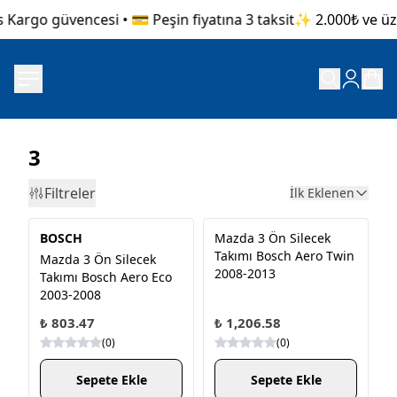
Kargo güvencesi • 💳 Peşin fiyatına 3 taksit
✨ 2.000₺ ve üzer
3
Filtreler
İlk Eklenen
BOSCH
Mazda 3 Ön Silecek
Takımı Bosch Aero Twin
Mazda 3 Ön Silecek
2008-2013
Takımı Bosch Aero Eco
2003-2008
₺ 803.47
₺ 1,206.58
(
0
)
(
0
)
Sepete Ekle
Sepete Ekle