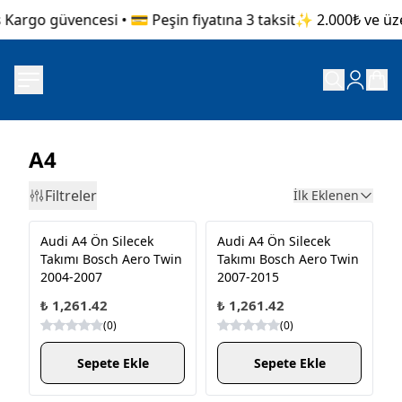
Kargo güvencesi • 💳 Peşin fiyatına 3 taksit
✨ 2.000₺ ve üzeri
A4
Filtreler
İlk Eklenen
Audi A4 Ön Silecek
Audi A4 Ön Silecek
Takımı Bosch Aero Twin
Takımı Bosch Aero Twin
2004-2007
2007-2015
₺ 1,261.42
₺ 1,261.42
(
0
)
(
0
)
Sepete Ekle
Sepete Ekle