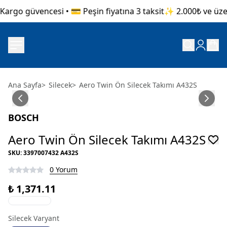
argo güvencesi • 💳 Peşin fiyatına 3 taksit
✨ 2.000₺ ve üzeri
Ana Sayfa
>
Silecek
>
Aero Twin Ön Silecek Takımı A432S
BOSCH
Aero Twin Ön Silecek Takımı A432S
SKU
:
3397007432 A432S
0 Yorum
₺ 1,371.11
Silecek Varyant