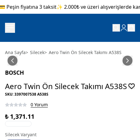
 Peşin fiyatına 3 taksit
✨ 2.000₺ ve üzeri alışverişlerde karg
Ana Sayfa
>
Silecek
>
Aero Twin Ön Silecek Takımı A538S
BOSCH
Aero Twin Ön Silecek Takımı A538S
SKU
:
3397007538 A538S
0 Yorum
₺ 1,371.11
Silecek Varyant