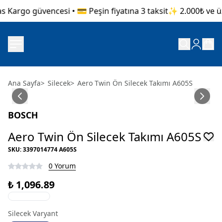
s Kargo güvencesi • 💳 Peşin fiyatına 3 taksit
✨ 2.000₺ ve üze
Ana Sayfa
>
Silecek
>
Aero Twin Ön Silecek Takımı A605S
BOSCH
Aero Twin Ön Silecek Takımı A605S
SKU
:
3397014774 A605S
0 Yorum
₺ 1,096.89
Silecek Varyant