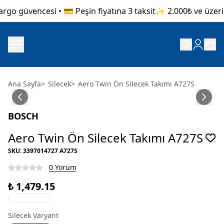
rgo güvencesi • 💳 Peşin fiyatına 3 taksit
✨ 2.000₺ ve üzeri a
Ana Sayfa
>
Silecek
>
Aero Twin Ön Silecek Takımı A727S
BOSCH
Aero Twin Ön Silecek Takımı A727S
SKU
:
3397014727 A727S
0 Yorum
₺ 1,479.15
Silecek Varyant