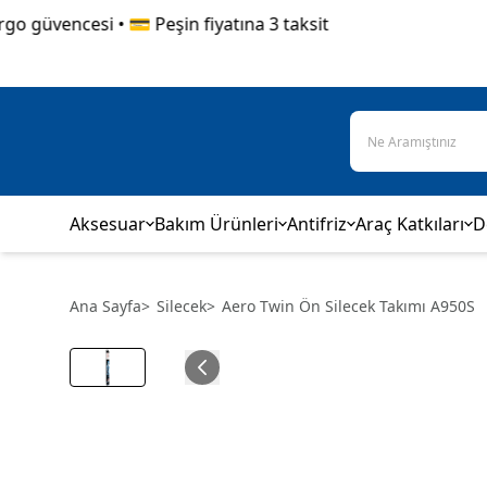
güvencesi • 💳 Peşin fiyatına 3 taksit
Aksesuar
Bakım Ürünleri
Antifriz
Araç Katkıları
D
Ana Sayfa
>
Silecek
>
Aero Twin Ön Silecek Takımı A950S