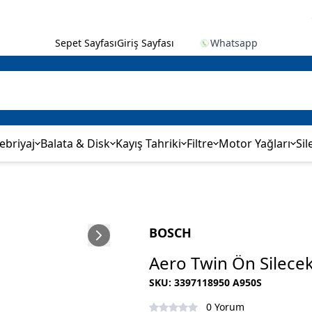
✨ 2
Sepet Sayfası
Giriş Sayfası
Whatsapp
ebriyaj
Balata & Disk
Kayış Tahriki
Filtre
Motor Yağları
Sil
BOSCH
Aero Twin Ön Silece
SKU
:
3397118950 A950S
0 Yorum