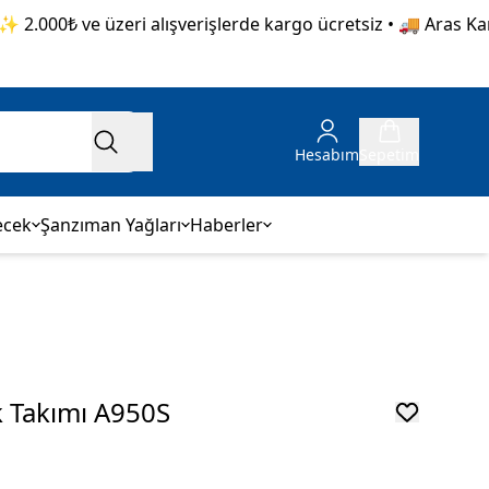
.000₺ ve üzeri alışverişlerde kargo ücretsiz • 🚚 Aras Kargo 
Hesabım
Sepetim
ecek
Şanzıman Yağları
Haberler
k Takımı A950S