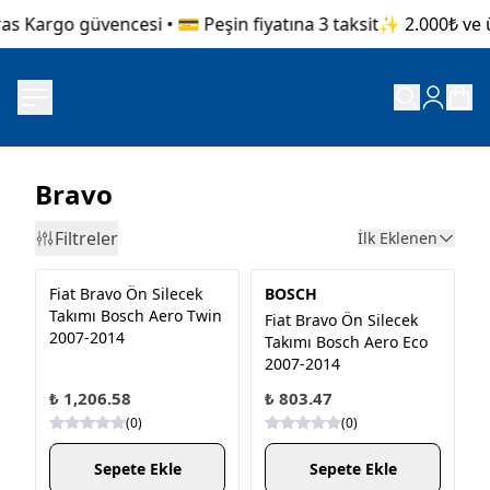
as Kargo güvencesi • 💳 Peşin fiyatına 3 taksit
✨ 2.000₺ ve üz
Bravo
Filtreler
İlk Eklenen
Fiat Bravo Ön Silecek
BOSCH
Takımı Bosch Aero Twin
Fiat Bravo Ön Silecek
2007-2014
Takımı Bosch Aero Eco
2007-2014
₺ 1,206.58
₺ 803.47
(
0
)
(
0
)
Sepete Ekle
Sepete Ekle