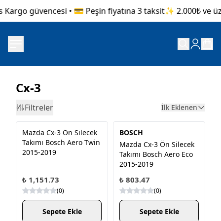
 Kargo güvencesi • 💳 Peşin fiyatına 3 taksit
✨ 2.000₺ ve üzer
Cx-3
Filtreler
İlk Eklenen
Mazda Cx-3 Ön Silecek
BOSCH
Takımı Bosch Aero Twin
Mazda Cx-3 Ön Silecek
2015-2019
Takımı Bosch Aero Eco
2015-2019
₺ 1,151.73
₺ 803.47
(
0
)
(
0
)
Sepete Ekle
Sepete Ekle