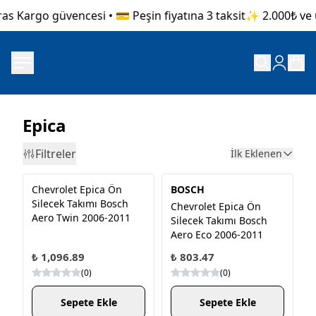
as Kargo güvencesi • 💳 Peşin fiyatına 3 taksit
✨ 2.000₺ ve üz
Epica
Filtreler
İlk Eklenen
Chevrolet Epica Ön
BOSCH
Silecek Takımı Bosch
Chevrolet Epica Ön
Aero Twin 2006-2011
Silecek Takımı Bosch
Aero Eco 2006-2011
₺ 1,096.89
₺ 803.47
(
0
)
(
0
)
Sepete Ekle
Sepete Ekle