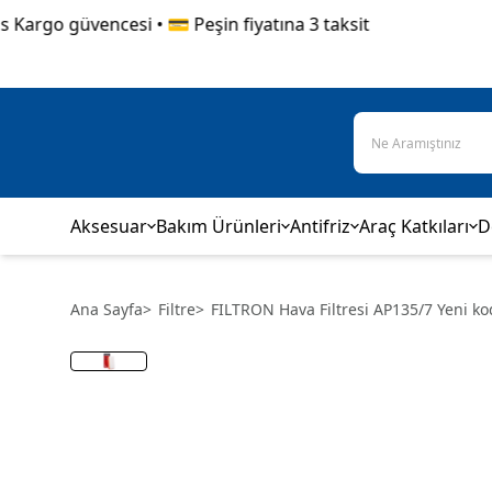
argo güvencesi • 💳 Peşin fiyatına 3 taksit
Aksesuar
Bakım Ürünleri
Antifriz
Araç Katkıları
D
Ana Sayfa
>
Filtre
>
FILTRON Hava Filtresi AP135/7 Yeni k