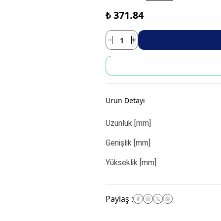
₺ 371.84
Ürün Detayı
Uzunluk [mm]
Genişlik [mm]
Yükseklik [mm]
Paylaş
: