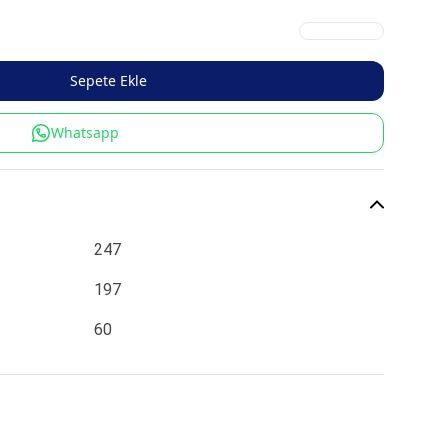
Sepete Ekle
Whatsapp
247
197
60