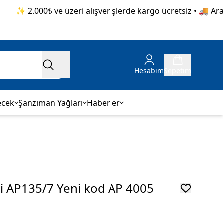
✨ 2.000₺ ve üzeri alışverişlerde kargo ücretsiz • 🚚 Aras K
Hesabım
Sepetim
ecek
Şanzıman Yağları
Haberler
si AP135/7 Yeni kod AP 4005