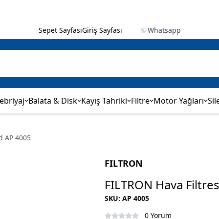
Sepet Sayfası
Giriş Sayfası
Whatsapp
ebriyaj
Balata & Disk
Kayış Tahriki
Filtre
Motor Yağları
Sil
od AP 4005
FILTRON
FILTRON Hava Filtre
SKU
:
AP 4005
0 Yorum