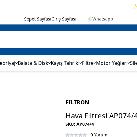
✨ 2.
Sepet Sayfası
Giriş Sayfası
Whatsapp
ebriyaj
Balata & Disk
Kayış Tahriki
Filtre
Motor Yağları
Sil
FILTRON
Hava Filtresi AP074/
SKU
:
AP074/4
0 Yorum