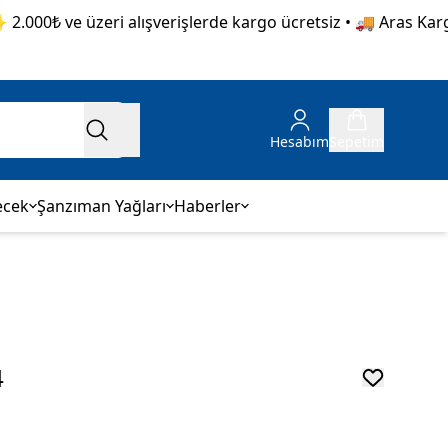
000₺ ve üzeri alışverişlerde kargo ücretsiz • 🚚 Aras Kargo g
Hesabım
Sepetim
ecek
Şanzıman Yağları
Haberler
4