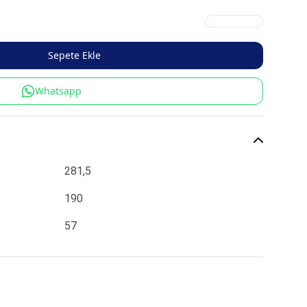
Sepete Ekle
Whatsapp
281,5
190
57