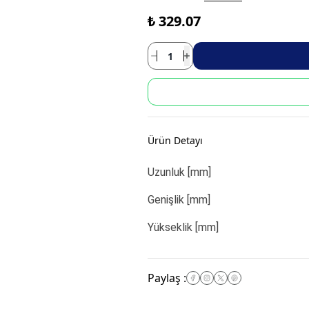
₺ 329.07
Ürün Detayı
Uzunluk [mm]
Genişlik [mm]
Yükseklik [mm]
Paylaş
: