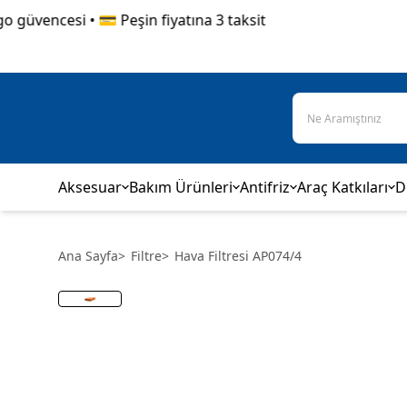
üvencesi • 💳 Peşin fiyatına 3 taksit
Aksesuar
Bakım Ürünleri
Antifriz
Araç Katkıları
D
Ana Sayfa
>
Filtre
>
Hava Filtresi AP074/4