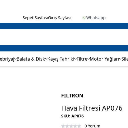
Sepet Sayfası
Giriş Sayfası
Whatsapp
ebriyaj
Balata & Disk
Kayış Tahriki
Filtre
Motor Yağları
Sil
FILTRON
Hava Filtresi AP076
SKU
:
AP076
0 Yorum