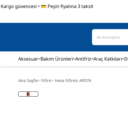
go güvencesi • 💳 Peşin fiyatına 3 taksit
Aksesuar
Bakım Ürünleri
Antifriz
Araç Katkıları
D
Ana Sayfa
>
Filtre
>
Hava Filtresi AP076