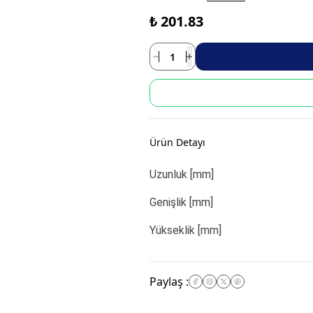
₺ 201.83
Ürün Detayı
Uzunluk [mm]
Genişlik [mm]
Yükseklik [mm]
Paylaş
: