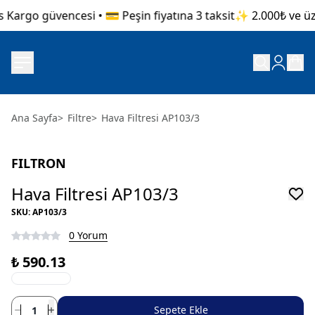
 Kargo güvencesi • 💳 Peşin fiyatına 3 taksit
✨ 2.000₺ ve üzer
Ana Sayfa
>
Filtre
>
Hava Filtresi AP103/3
FILTRON
Hava Filtresi AP103/3
SKU
:
AP103/3
0 Yorum
₺ 590.13
Sepete Ekle