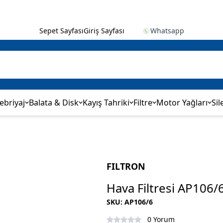
Sepet Sayfası
Giriş Sayfası
Whatsapp
ebriyaj
Balata & Disk
Kayış Tahriki
Filtre
Motor Yağları
Sil
FILTRON
Hava Filtresi AP106/
SKU
:
AP106/6
0 Yorum