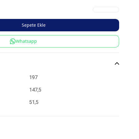
Sepete Ekle
Whatsapp
197
147,5
51,5