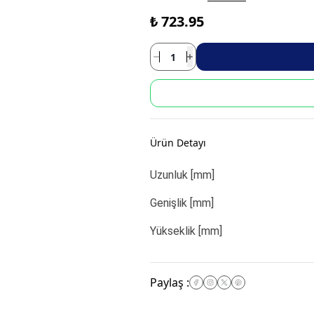
₺ 723.95
Ürün Detayı
Uzunluk [mm]
Genişlik [mm]
Yükseklik [mm]
Paylaş
: