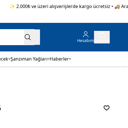
✨ 2.000₺ ve üzeri alışverişlerde kargo ücretsiz • 🚚 Aras K
Hesabım
Sepetim
ecek
Şanzıman Yağları
Haberler
6