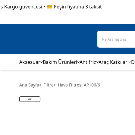
argo güvencesi • 💳 Peşin fiyatına 3 taksit
Aksesuar
Bakım Ürünleri
Antifriz
Araç Katkıları
D
Ana Sayfa
>
Filtre
>
Hava Filtresi AP106/6