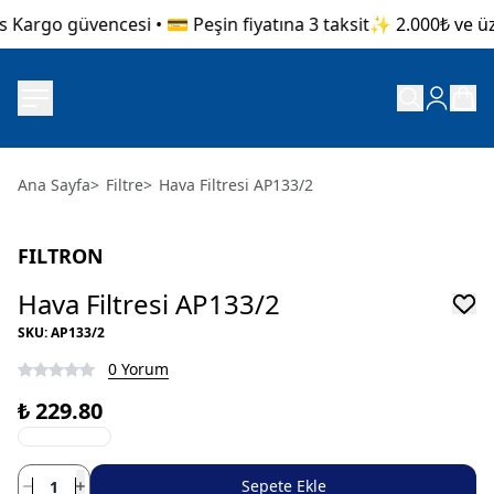
 Kargo güvencesi • 💳 Peşin fiyatına 3 taksit
✨ 2.000₺ ve üzer
Ana Sayfa
>
Filtre
>
Hava Filtresi AP133/2
FILTRON
Hava Filtresi AP133/2
SKU
:
AP133/2
0 Yorum
₺ 229.80
Sepete Ekle