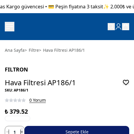
s Kargo güvencesi • 💳 Peşin fiyatına 3 taksit
✨ 2.000₺ ve üz
Ana Sayfa
>
Filtre
>
Hava Filtresi AP186/1
FILTRON
Hava Filtresi AP186/1
SKU
:
AP186/1
0 Yorum
₺ 379.52
Sepete Ekle