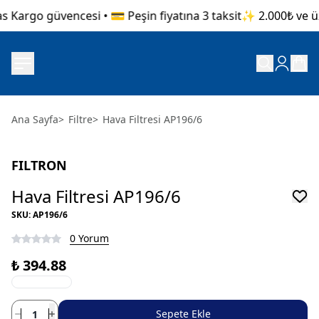
s Kargo güvencesi • 💳 Peşin fiyatına 3 taksit
✨ 2.000₺ ve üze
Ana Sayfa
>
Filtre
>
Hava Filtresi AP196/6
FILTRON
Hava Filtresi AP196/6
SKU
:
AP196/6
0 Yorum
₺ 394.88
Sepete Ekle