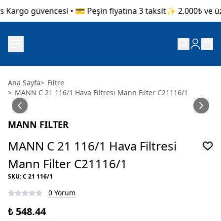
 Kargo güvencesi • 💳 Peşin fiyatına 3 taksit
✨ 2.000₺ ve üzer
Ana Sayfa
>
Filtre
>
MANN C 21 116/1 Hava Filtresi Mann Filter C21116/1
MANN FILTER
MANN C 21 116/1 Hava Filtresi
Mann Filter C21116/1
SKU
:
C 21 116/1
0 Yorum
₺ 548.44