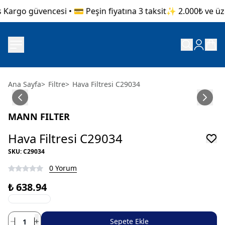
Kargo güvencesi • 💳 Peşin fiyatına 3 taksit
✨ 2.000₺ ve üzeri
Ana Sayfa
>
Filtre
>
Hava Filtresi C29034
MANN FILTER
Hava Filtresi C29034
SKU
:
C29034
0 Yorum
₺ 638.94
Sepete Ekle