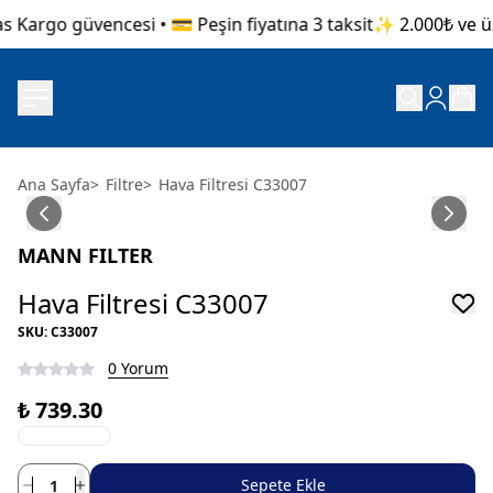
 Kargo güvencesi • 💳 Peşin fiyatına 3 taksit
✨ 2.000₺ ve üze
Ana Sayfa
>
Filtre
>
Hava Filtresi C33007
MANN FILTER
Hava Filtresi C33007
SKU
:
C33007
0 Yorum
₺ 739.30
Sepete Ekle